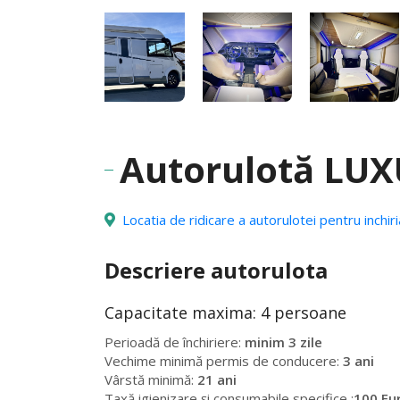
Autorulotă LU
Locatia de ridicare a autorulotei pentru inchir
Descriere autorulota
Capacitate maxima:
4 persoane
Perioadă de închiriere:
minim 3 zile
Vechime minimă permis de conducere:
3 ani
Vârstă minimă:
21 ani
Taxă igienizare și consumabile specifice :
100 Eu