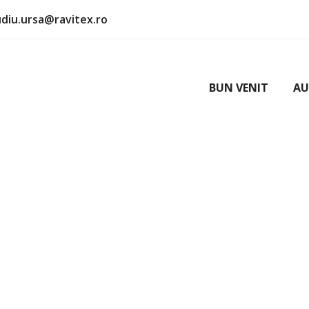
udiu.ursa@ravitex.ro
BUN VENIT
AU
inchiriat LUXURY Ra
 I71
Y B115ZUF