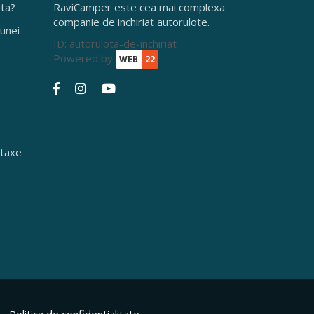
ota?
RaviCamper este cea mai complexa
companie de inchiriat autorulote.
 unei
ID: autorulota-de-inchiriat
Powered by
WEB
22
 taxe