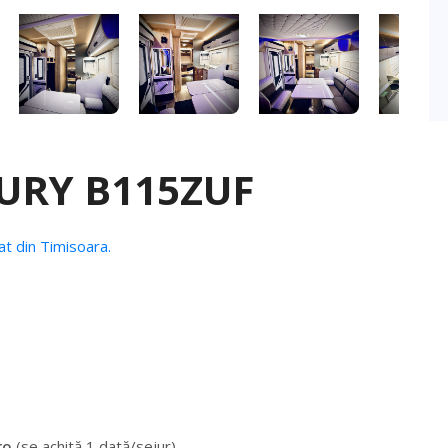
XURY B115ZUF
iat din Timisoara.
ro
(se achită 1 dată/sejur)