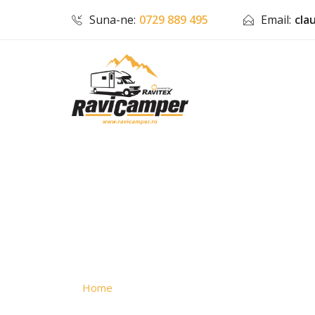
Suna-ne:
0729 889 495
Email:
cla
Autorulota de 
Mobilvetta KEA
Home
Autorulote
Autorulotă LUXUR